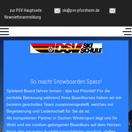
zur PSV Hauptseite
ski@psv-pforzheim.de
Newsletteranmeldung
Mobile Menu Toggle
Of
So macht Snowboarden Spass!
Spielend Board fahren lernen - das hat Priorität! Für die
perfekte Betreuung während Ihres Boardkurses haben wir ein
bestens geschultes Team
zusammengestellt, welches mit
Begeisterung und Leidenschaft für Sie da ist.
Als kompetenter Partner in Sachen Wintersport liegt uns Ihr
Wohl und ein rundum gelungener Boardkurs auf dem Herzen.
Nach den
neuesten Ausbildungsrichtlinien
geschult, stellen